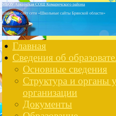
МБОУ Аркинская СОШ Комаричского района
Ещё один сайт сети «Школьные сайты Брянской области»
Главная
Сведения об образоват
Основные сведения
Структура и органы 
организации
Документы
Образование