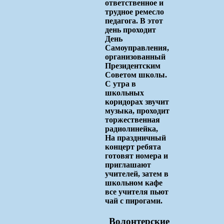
ответственное и
трудное ремесло
педагога. В этот
день проходит
День
Самоуправления,
организованный
Президентским
Советом школы.
С утра в
школьных
коридорах звучит
музыка, проходит
торжественная
радиолинейка,
На праздничный
концерт ребята
готовят номера и
приглашают
учителей, затем в
школьном кафе
все учителя пьют
чай с пирогами.
Волонтерские