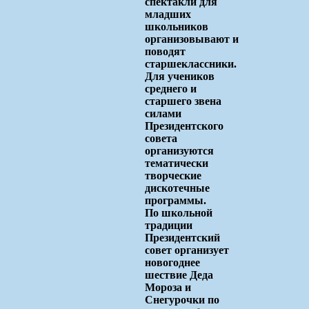
спектакли для
младших
школьников
организовывают и
поводят
старшеклассники.
Для учеников
среднего и
старшего звена
силами
Президентского
совета
организуются
тематически
творческие
дискотечные
программы.
По школьной
традиции
Президентский
совет организует
новогоднее
шествие Деда
Мороза и
Снегурочки по