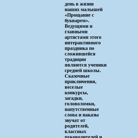
день в жизни
наших малышей
«Прощание с
букварем».
Ведущими и
главными
артистами этого
интерактивного
праздника по
сложившейся
традиции
являются ученики
средней школы.
Сказочные
приключения,
веселые
конкурсы,
загадки,
головоломки,
напутственные
слова и наказы
звучат от
родителей,
классных
руководителей и