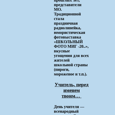
прошлых лет,
представители
МО.
Традиционной
стала
праздничная
радиолинейка,
юмористическая
фотовыставка
«ШКОЛЬНЫЙ
ФОТО МИГ -20..»,
вкусные
угощения для всех
жителей
школьной страны
(пироги,
мороженое и т.п.).
Учитель, перед
именем
твоим…
День учителя —
всенародный