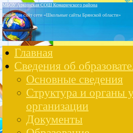
МБОУ Аркинская СОШ Комаричского района
Ещё один сайт сети «Школьные сайты Брянской области»
Главная
Сведения об образоват
Основные сведения
Структура и органы 
организации
Документы
Образование