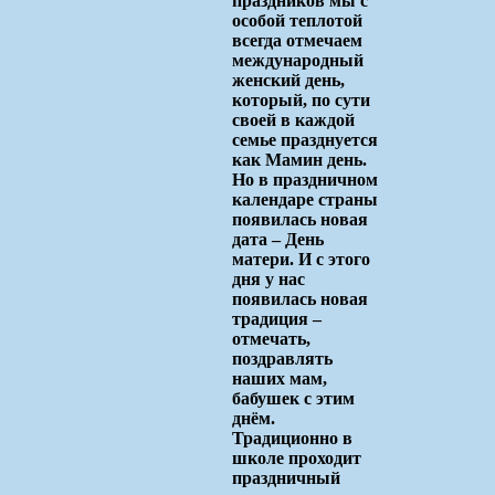
праздников мы с
особой теплотой
всегда отмечаем
международный
женский день,
который, по сути
своей в каждой
семье празднуется
как Мамин день.
Но в праздничном
календаре страны
появилась новая
дата – День
матери. И с этого
дня у нас
появилась новая
традиция –
отмечать,
поздравлять
наших мам,
бабушек с этим
днём.
Традиционно в
школе проходит
праздничный