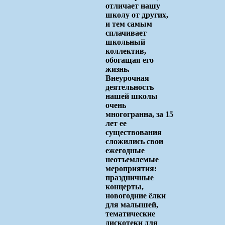
отличает нашу
школу от других,
и тем самым
сплачивает
школьный
коллектив,
обогащая его
жизнь.
Внеурочная
деятельность
нашей школы
очень
многогранна, за 15
лет ее
существования
сложились свои
ежегодные
неотъемлемые
мероприятия:
праздничные
концерты,
новогодние ёлки
для малышей,
тематические
дискотеки для