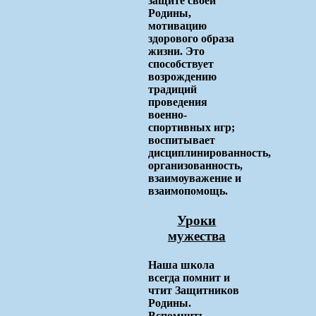
защите своей
Родины,
мотивацию
здорового образа
жизни. Это
способствует
возрождению
традиций
проведения
военно-
спортивных игр;
воспитывает
дисциплинированность,
организованность,
взаимоуважение и
взаимопомощь.
Уроки
мужества
Наша школа
всегда помнит и
чтит Защитников
Родины.
Вспомнить