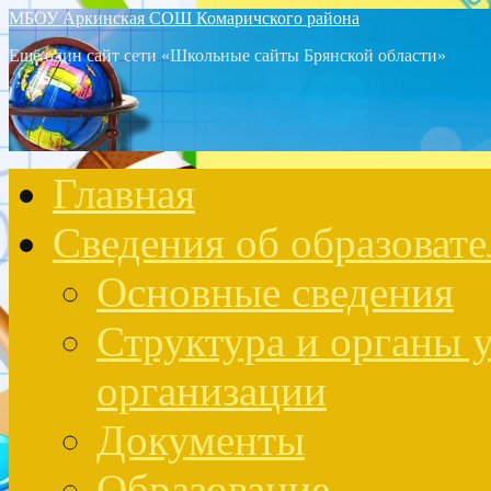
МБОУ Аркинская СОШ Комаричского района
Ещё один сайт сети «Школьные сайты Брянской области»
Главная
Сведения об образоват
Основные сведения
Структура и органы 
организации
Документы
Образование