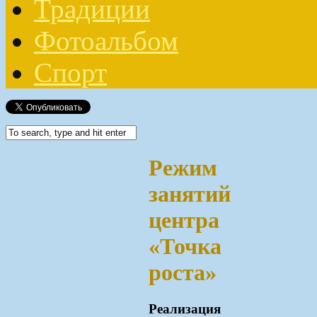
Традиции
Фотоальбом
Спорт
Режим
занятий
центра
«Точка
роста»
Реализация