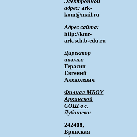
Электронной
адрес:
аrk-
kom@mail.ru
Адрес сайта:
http://kmr-
ark.sch.b-edu.ru
Директор
школы:
Герасин
Евгений
Алексеевич
Филиал МБОУ
Аркинской
СОШ в с.
Лубошево:
242408,
Брянская