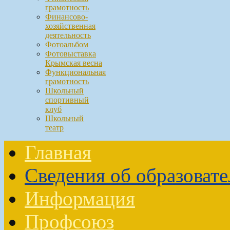
грамотность
Финансово-
хозяйственная
деятельность
Фотоальбом
Фотовыставка
Крымская весна
Функциональная
грамотность
Школьный
спортивный
клуб
Школьный
театр
Главная
Сведения об образоват
Информация
Профсоюз