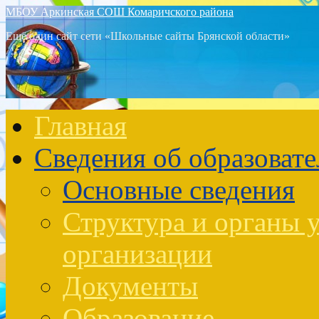
МБОУ Аркинская СОШ Комаричского района
Ещё один сайт сети «Школьные сайты Брянской области»
Главная
Сведения об образоват
Основные сведения
Структура и органы 
организации
Документы
Образование