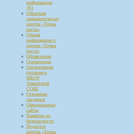
информация
ДО
Обратная
связь(контакты)
центра «Точка
роста»
Общая
информация о
центре «Точка
роста»
Объявления
Олимпиады
Организация
питания в
МБОУ
Аркинской
СОШ
Основные
сведения
Официальные
сайты
Памятки по
безопасности
Педагоги
центра «Точка