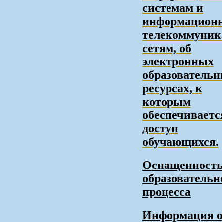
системам и
информационн
телекоммуни
сетям, об
электронных
образователь
ресурсах, к
которым
обеспечиваетс
доступ
обучающихся.
Оснащенност
образовательн
процесса
Информация 