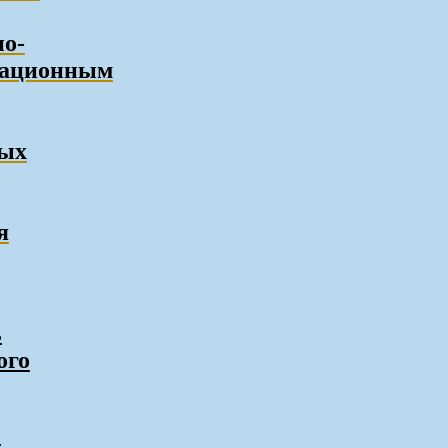
о-
кационным
ных
я
ь
ого
о