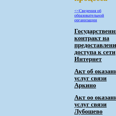
<<Сведения об
образовательной
организации
Государствен
контракт на
предоставлен
доступа к сети
Интернет
Акт об оказан
услуг связи
Аркино
Акт оо оказан
услуг связи
Лубошево