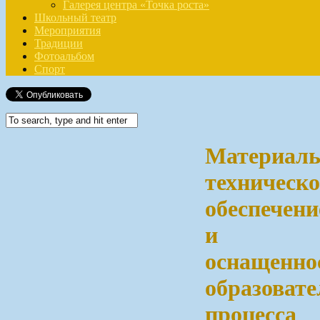
Галерея центра «Точка роста»
Школьный театр
Мероприятия
Традиции
Фотоальбом
Спорт
Материаль
техническо
обеспечени
и
оснащенно
образовате
процесса