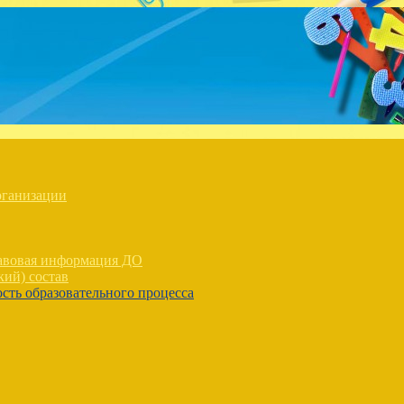
рганизации
равовая информация ДО
кий) состав
сть образовательного процесса