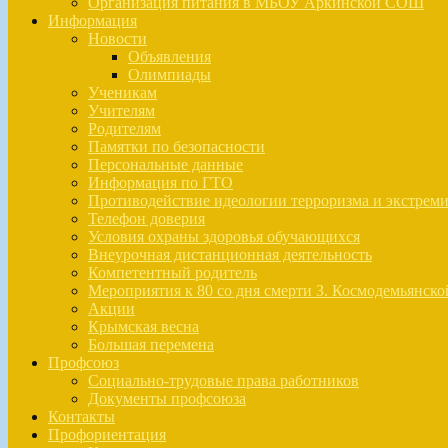
Организация питания в МБОУ Аркинской СОШ
Информация
Новости
Объявления
Олимпиады
Ученикам
Учителям
Родителям
Памятки по безопасности
Персональные данные
Информация по ГТО
Противодействие идеологии терроризма и экстрем
Телефон доверия
Условия охраны здоровья обучающихся
Внеурочная дистанционная деятельность
Компетентный родитель
Мероприятия к 80 со дня смерти З. Космодемьянско
Акции
Крымская весна
Большая перемена
Профсоюз
Социально-трудовые права работников
Документы профсоюза
Контакты
Профориентация