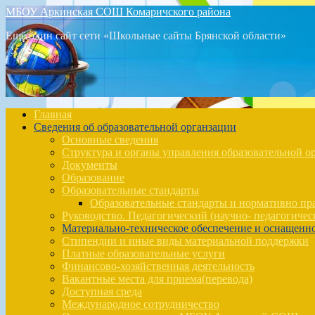
МБОУ Аркинская СОШ Комаричского района
Ещё один сайт сети «Школьные сайты Брянской области»
Главная
Сведения об образовательной органзации
Основные сведения
Структура и органы управления образовательной о
Документы
Образование
Образовательные стандарты
Образовательные стандарты и нормативно п
Руководство. Педагогический (научно- педагогичес
Материально-техническое обеспечение и оснащенно
Стипендии и иные виды материальной поддержки
Платные образовательные услуги
Финансово-хозяйственная деятельность
Вакантные места для приема(перевода)
Доступная среда
Международное сотрудничество