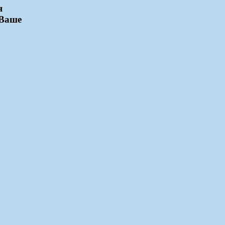
я
 Ваше