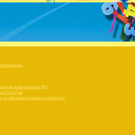
рганизации
равовая информация ДО
кий) состав
сть образовательного процесса