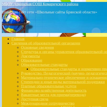
МБОУ Аркинская СОШ Комаричского района
Ещё один сайт сети «Школьные сайты Брянской области»
Главная
Сведения об образовательной органзации
Основные сведения
Структура и органы управления образовательной о
Документы
Образование
Образовательные стандарты
Образовательные стандарты и нормативно п
Руководство. Педагогический (научно- педагогичес
Материально-техническое обеспечение и оснащенно
Стипендии и иные виды материальной поддержки
Платные образовательные услуги
Финансово-хозяйственная деятельность
Вакантные места для приема(перевода)
Доступная среда
Международное сотрудничество