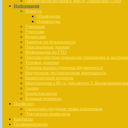
Организация питания в МБОУ Аркинской СОШ
Информация
Новости
Объявления
Олимпиады
Ученикам
Учителям
Родителям
Памятки по безопасности
Персональные данные
Информация по ГТО
Противодействие идеологии терроризма и экстрем
Телефон доверия
Условия охраны здоровья обучающихся
Внеурочная дистанционная деятельность
Компетентный родитель
Мероприятия к 80 со дня смерти З. Космодемьянско
Акции
Крымская весна
Большая перемена
Профсоюз
Социально-трудовые права работников
Документы профсоюза
Контакты
Профориентация