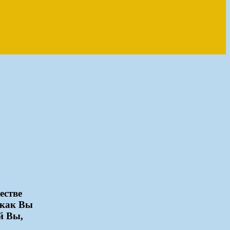
естве
 как Вы
й Вы,