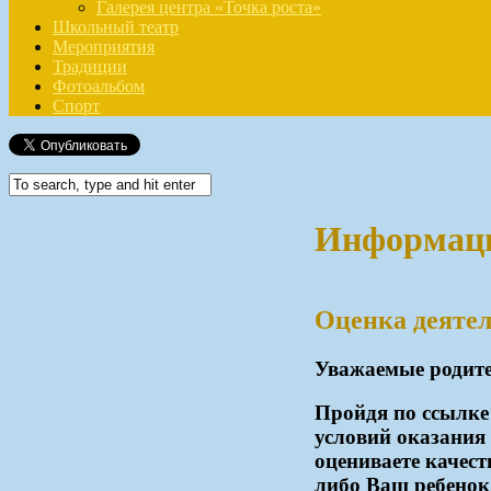
Галерея центра «Точка роста»
Школьный театр
Мероприятия
Традиции
Фотоальбом
Спорт
Информац
Оценка деятел
Уважаемые родите
Пройдя по ссылке
условий оказани
оцениваете качес
либо Ваш ребенок 