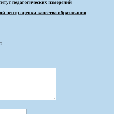
итут педагогических измерений
ой центр оценки качества образования
ет